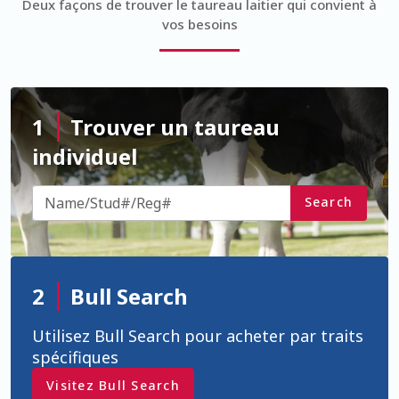
Deux façons de trouver le taureau laitier qui convient à
Ad Admin Password Reset
vos besoins
Beef Certificates
Beef Certificates FR
1
Trouver un taureau
individuel
Beef On Dairy
Beef Semen
Search
Bienvenue
Blog
2
Bull Search
Utilisez Bull Search pour acheter par traits
Blogue
spécifiques
Bœuf sur produits laitiers
Visitez Bull Search