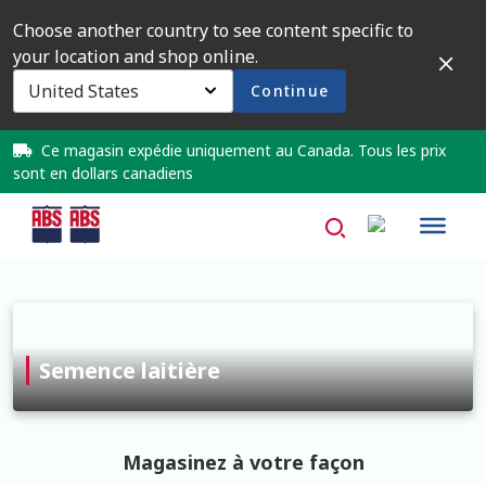
Choose another country to see content specific to
your location and shop online.
Clos
Continue
Ce magasin expédie uniquement au Canada. Tous les prix
sont en dollars canadiens
Semence l
Home
À propos de nous
Semence laitière
About Us
AD Request Admin Password Reset
Magasinez à votre façon