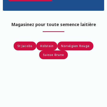
Caisse
Cart
Magasinez pour toute semence laitière
Checkout
Coming Soon Page
St Jacobs
Holstein
Norvégien Rouge
Suisse Brune
Connexion
Contact Us
Cookie Policy
Cookie Policy fr