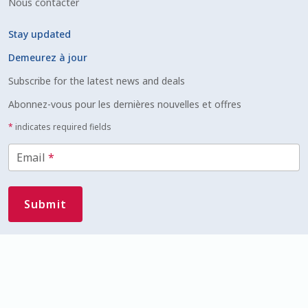
Nous contacter
Stay updated
Demeurez à jour
Subscribe for the latest news and deals
Abonnez-vous pour les dernières nouvelles et offres
*
indicates required fields
Email
*
Canada
This site is protected by reCAPTCHA and the
Google
Privacy Policy
and
Terms of Service
apply