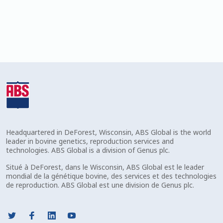
Termes et Conditions
Terms And Conditions
Thank you
Top Angus Bulls – Top 5 Best-Selling Bulls
Volume Discounts
Headquartered in DeForest, Wisconsin, ABS Global is the world
leader in bovine genetics, reproduction services and
technologies. ABS Global is a division of Genus plc.
Situé à DeForest, dans le Wisconsin, ABS Global est le leader
mondial de la génétique bovine, des services et des technologies
de reproduction. ABS Global est une division de Genus plc.